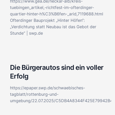
https://www.gea.de/neckar-alb/kreis-
tuebingen_artikel,-richtfest-im-ofterdinger-
quartier-hinter-h%C3%B6fen-_arid,7119688.html
Ofterdinger Bauprojekt „Hinter Höfen“:
„Verdichtung statt Neubau ist das Gebot der
Stunde“ | swp.de
Die Bürgerautos sind ein voller
Erfolg
https://epaper.swp.de/schwaebisches-
tagblatt/rottenburg-und-
umgebung/22.07.2025/C5DB4A8344F425E79942B4