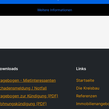
Weitere Informationen
ownloads
Links
ragebogen - Mietinteressenten
Startseite
chadensmeldung / Notfall
Die Kreisbau
ragebogen zur Kündigung (PDF)
Referenzen
ohnungskündigung (PDF)
Immobilienangeb