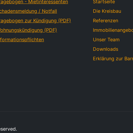
ragebogen - Mietinteressenten
Startseite
chadensmeldung / Notfall
Die Kreisbau
ragebogen zur Kündigung (PDF)
Referenzen
ohnungskündigung (PDF)
Immobilienangeb
nformationspflichten
Unser Team
Downloads
Erklärung zur Barr
eserved.