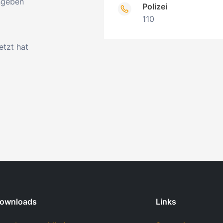
angeben
Polizei
110
etzt hat
ownloads
Links