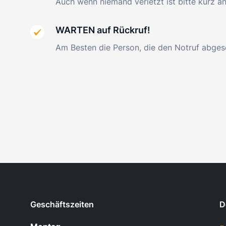
Auch wenn niemand verletzt ist bitte kurz 
WARTEN auf Rückruf!
Am Besten die Person, die den Notruf abges
Geschäftszeiten
D