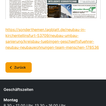
https://sonderthemen.tagblatt.de/neubau-in-
kirchentellinsfurt-53709/neubau-umbau-
sanierung/kreisbau-tuebingen-geschaeftsfuehrer-
neubau-neubauwohnungen-team-menschen-178536
Zurück
Geschäftszeiten
Montag
8.30 - 12.00 Uhr, 13.30 - 16.00 Uhr