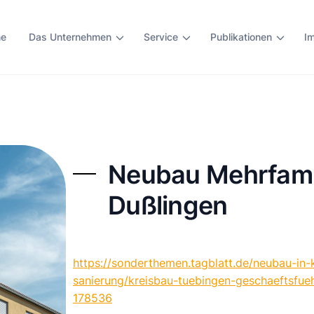
e
Das Unternehmen
Service
Publikationen
I
Neubau Mehrfami
Dußlingen
https://sonderthemen.tagblatt.de/neubau-in-
sanierung/kreisbau-tuebingen-geschaeftsf
178536