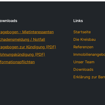
ownloads
Links
ragebogen - Mietinteressenten
Startseite
chadensmeldung / Notfall
Die Kreisbau
ragebogen zur Kündigung (PDF)
Referenzen
ohnungskündigung (PDF)
Immobilienangeb
nformationspflichten
Unser Team
Downloads
Erklärung zur Barr