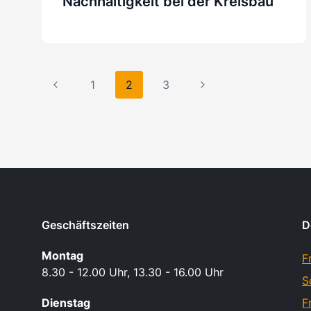
Nachhaltigkeit bei der Kreisbau
Seitennavigation
Vorherige
Nächste
1
2
3
Seite
Seite
Geschäftszeiten
D
Montag
F
8.30 - 12.00 Uhr, 13.30 - 16.00 Uhr
S
Dienstag
F