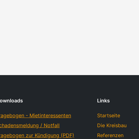
ownloads
Links
ragebogen - Mietinteressenten
Startseite
chadensmeldung / Notfall
Die Kreisbau
ragebogen zur Kündigung (PDF)
Referenzen