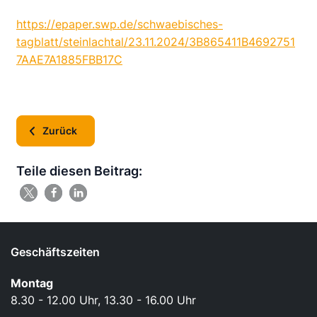
https://epaper.swp.de/schwaebisches-
tagblatt/steinlachtal/23.11.2024/3B865411B4692751
7AAE7A1885FBB17C
Zurück
Teile diesen Beitrag:
Geschäftszeiten
Montag
8.30 - 12.00 Uhr, 13.30 - 16.00 Uhr